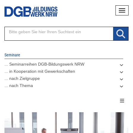
Direkt
Naviga
zum
Inhalt
Seminare
... Seminarreihen DGB-Bildungswerk NRW
... in Kooperation mit Gewerkschaften
... nach Zielgruppe
... nach Thema