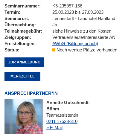
Seminarnummer
K5-235957-166
Termin
25.09.2023 bis 27.09.2023
Seminarort
Lennestadt - Landhotel Hanfland
Übernachtung
Ja
Teilnahmegebühr
siehe Hinweise zu den Kosten
Zielgruppen
Vertrauensleute/Interessierte AN
Freistellungen
AWbG (Bildungsurlaub)
Status
Noch wenige Plätze vorhanden
ZUR ANMELDUNG
MERKZETTEL
ANSPRECHPARTNER*IN
Annette Gutschmidt-
Böhm
Teamassistentin
0211 17523-310
» E-Mail