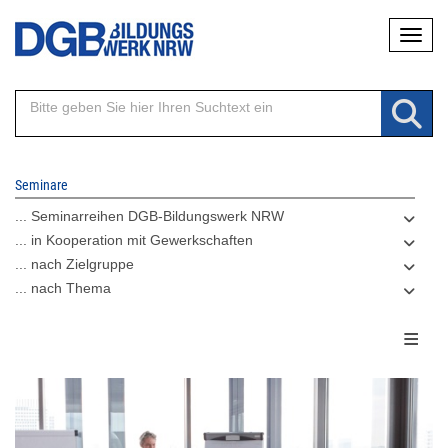
Direkt
Naviga
zum
Inhalt
Seminare
... Seminarreihen DGB-Bildungswerk NRW
... in Kooperation mit Gewerkschaften
... nach Zielgruppe
... nach Thema