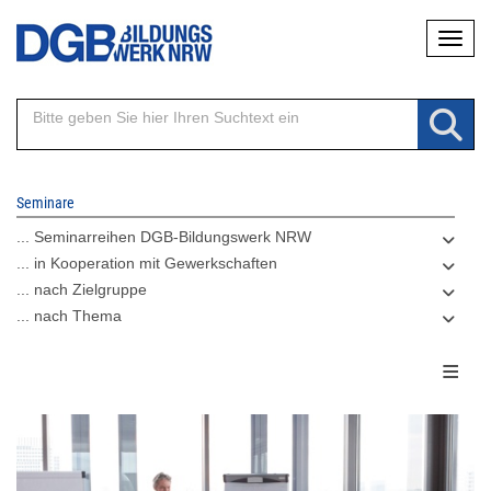
Direkt
Naviga
zum
Inhalt
Seminare
... Seminarreihen DGB-Bildungswerk NRW
... in Kooperation mit Gewerkschaften
... nach Zielgruppe
... nach Thema