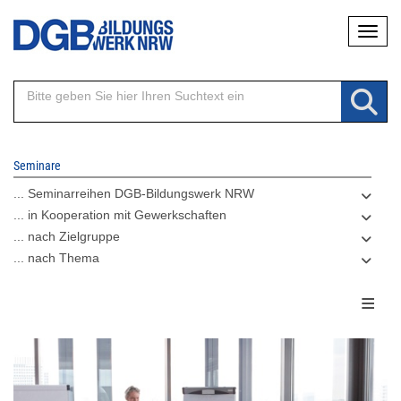
Direkt
Naviga
zum
Inhalt
Seminare
... Seminarreihen DGB-Bildungswerk NRW
... in Kooperation mit Gewerkschaften
... nach Zielgruppe
... nach Thema