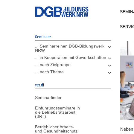
Direkt
SEMIN
zum
Inhalt
SERVI
Seminare
... Seminarreihen DGB-Bildungswerk
NRW
... in Kooperation mit Gewerkschaften
... nach Zielgruppe
... nach Thema
ver.di
Seminarfinder
Einführungsseminare in
die Betriebsratsarbeit
(BR I)
Betrieblicher Arbeits-
Neben 
und Gesundheitschutz