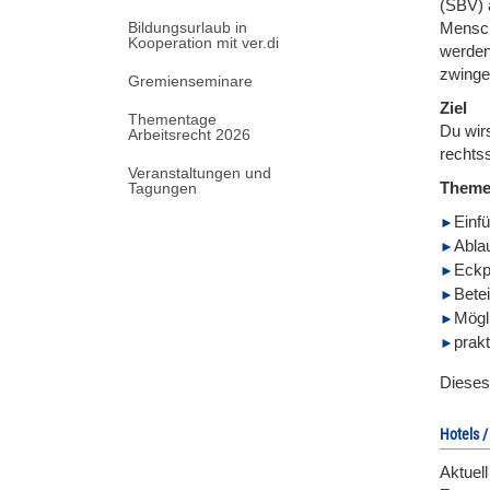
(SBV) 
Bildungsurlaub in
Mensch
Kooperation mit ver.di
werden
zwinge
Gremienseminare
Ziel
Thementage
Du wir
Arbeitsrecht 2026
rechtss
Veranstaltungen und
Them
Tagungen
Einf
Abla
Eckp
Betei
Mögl
prak
Dieses
Hotels /
Aktuel