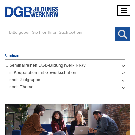
Direkt
Naviga
zum
Inhalt
Seminare
... Seminarreihen DGB-Bildungswerk NRW
... in Kooperation mit Gewerkschaften
... nach Zielgruppe
... nach Thema