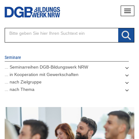
Direkt
Naviga
zum
Inhalt
Seminare
... Seminarreihen DGB-Bildungswerk NRW
... in Kooperation mit Gewerkschaften
... nach Zielgruppe
... nach Thema