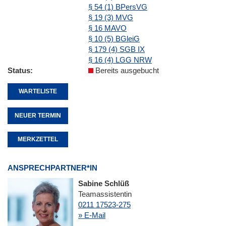
§ 54 (1) BPersVG
§ 19 (3) MVG
§ 16 MAVO
§ 10 (5) BGleiG
§ 179 (4) SGB IX
§ 16 (4) LGG NRW
Status
Bereits ausgebucht
WARTELISTE
NEUER TERMIN
MERKZETTEL
ANSPRECHPARTNER*IN
Sabine Schlüß
Teamassistentin
0211 17523-275
» E-Mail