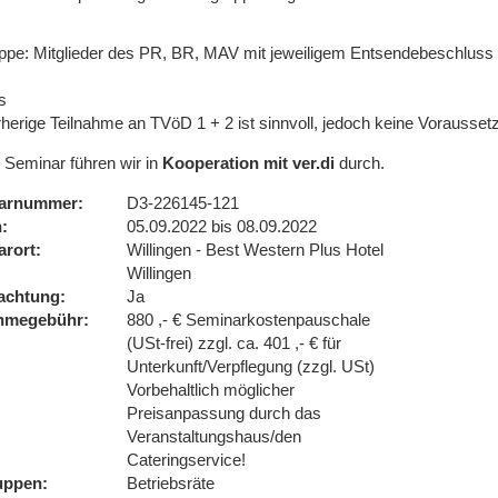
uppe: Mitglieder des PR, BR, MAV mit jeweiligem Entsendebeschluss 
s
rherige Teilnahme an TVöD 1 + 2 ist sinnvoll, jedoch keine Vorausset
 Seminar führen wir in
Kooperation mit ver.di
durch.
arnummer
D3-226145-121
n
05.09.2022 bis 08.09.2022
arort
Willingen - Best Western Plus Hotel
Willingen
achtung
Ja
ahmegebühr
880 ,- € Seminarkostenpauschale
(USt-frei) zzgl. ca. 401 ,- € für
Unterkunft/Verpflegung (zzgl. USt)
Vorbehaltlich möglicher
Preisanpassung durch das
Veranstaltungshaus/den
Cateringservice!
uppen
Betriebsräte