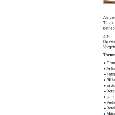
Als ve
Tätigk
betrieb
Ziel
Du wir
Vorgeh
Them
Grun
Anfo
Tätig
Bild
Erlä
Bere
Unbe
Verf
Betei
Aktu