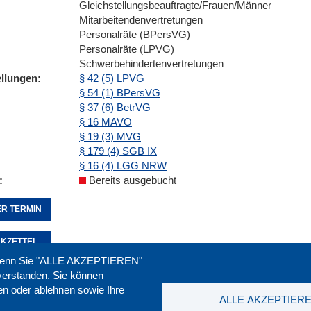
Gleichstellungsbeauftragte/Frauen/Männer
Mitarbeitendenvertretungen
Personalräte (BPersVG)
Personalräte (LPVG)
Schwerbehindertenvertretungen
ellungen
§ 42 (5) LPVG
§ 54 (1) BPersVG
§ 37 (6) BetrVG
§ 16 MAVO
§ 19 (3) MVG
§ 179 (4) SGB IX
§ 16 (4) LGG NRW
Bereits ausgebucht
R TERMIN
KZETTEL
. Wenn Sie "ALLE AKZEPTIEREN"
nverstanden. Sie können
ren oder ablehnen sowie Ihre
Seite empfehlen:
drucken:
ALLE AKZEPTIER