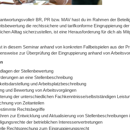
rantwortungsvolle/r BR, PR bzw. MAV hast du im Rahmen der Beteilig
eitsbewertung die rechtssichere und tarifkonforme Eingruppierung de
lichen Alltag sicherzustellen, ist eine Herausforderung für dich als Mi
st in diesem Seminar anhand von konkreten Fallbeispielen aus der Pra
ensweise zur Überprüfung der Eingruppierung anhand von Arbeitsv
en
dlagen der Stellenbewertung
rderungen an eine Stellenbeschreibung
keitsdarstellung und Arbeitsplatzbeschreibung
ung und Bewertung von Arbeitsvorgängen
uterung der unterschiedlichen Fachkenntnisse/selbstständigen Leistu
chnung von Zeitanteilen
stimmte Rechtsbegriffe
ahren zur Entwicklung und Aktualisierung von Stellenbeschreibungen 
ligungsrechte der betrieblichen Interessenvertretungen
elle Rechtsprechung zum Eingruppierungsrecht