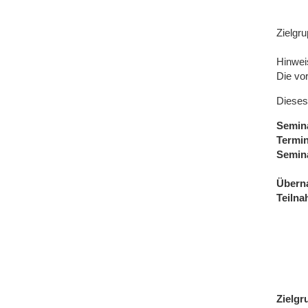
Zielgr
Hinwei
Die vo
Dieses
Semin
Termi
Semin
Übern
Teiln
Zielgr