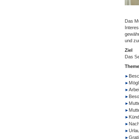
Das Mut
Intere
gewähr
und zu
Ziel
Das Se
Them
Besc
Mögl
Arbei
Beso
Mutt
Mutt
Künd
Nach
Urla
Grat