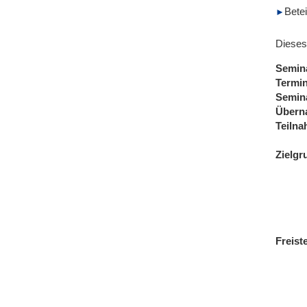
Bete
Dieses
Semin
Termi
Semin
Übern
Teiln
Zielgr
Freist