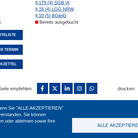
§ 179 (4) SGB IX
§ 16 (4) LGG NRW
§ 10 (5) BGleiG
Bereits ausgebucht
TELISTE
R TERMIN
KZETTEL
Seite empfehlen:
drucken:
. Wenn Sie "ALLE AKZEPTIEREN"
nverstanden. Sie können
ren oder ablehnen sowie Ihre
ALLE AKZEPTIER