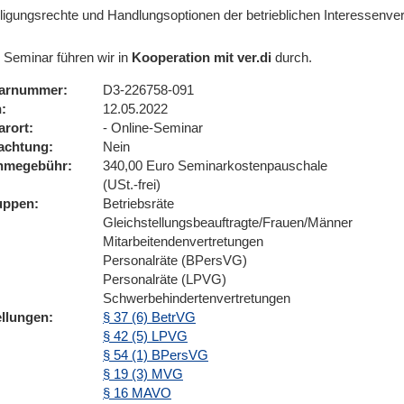
iligungsrechte und Handlungsoptionen der betrieblichen Interessenver
 Seminar führen wir in
Kooperation mit ver.di
durch.
arnummer
D3-226758-091
n
12.05.2022
arort
- Online-Seminar
achtung
Nein
ahmegebühr
340,00 Euro Seminarkostenpauschale
(USt.-frei)
uppen
Betriebsräte
Gleichstellungsbeauftragte/Frauen/Männer
Mitarbeitendenvertretungen
Personalräte (BPersVG)
Personalräte (LPVG)
Schwerbehindertenvertretungen
ellungen
§ 37 (6) BetrVG
§ 42 (5) LPVG
§ 54 (1) BPersVG
§ 19 (3) MVG
§ 16 MAVO