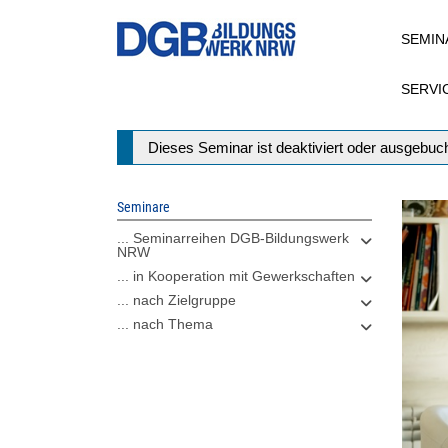
Direkt
SEMIN
zum
Inhalt
SERVI
Statusmeldung
Dieses Seminar ist deaktiviert oder ausgebuch
Seminare
... Seminarreihen DGB-Bildungswerk
NRW
... in Kooperation mit Gewerkschaften
... nach Zielgruppe
... nach Thema