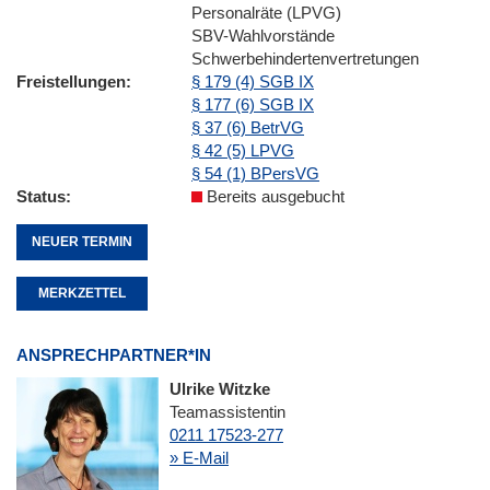
Personalräte (LPVG)
SBV-Wahlvorstände
Schwerbehindertenvertretungen
Freistellungen
§ 179 (4) SGB IX
§ 177 (6) SGB IX
§ 37 (6) BetrVG
§ 42 (5) LPVG
§ 54 (1) BPersVG
Status
Bereits ausgebucht
NEUER TERMIN
MERKZETTEL
ANSPRECHPARTNER*IN
Ulrike Witzke
Teamassistentin
0211 17523-277
» E-Mail