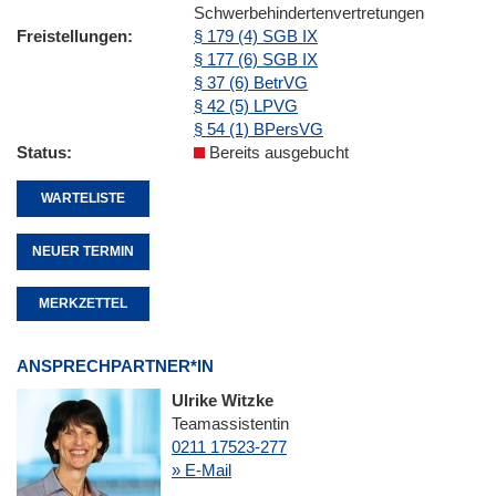
Schwerbehindertenvertretungen
Freistellungen
§ 179 (4) SGB IX
§ 177 (6) SGB IX
§ 37 (6) BetrVG
§ 42 (5) LPVG
§ 54 (1) BPersVG
Status
Bereits ausgebucht
WARTELISTE
NEUER TERMIN
MERKZETTEL
ANSPRECHPARTNER*IN
Ulrike Witzke
Teamassistentin
0211 17523-277
» E-Mail