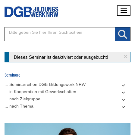
Direkt
Naviga
zum
Inhalt
×
Statusmeldung
Dieses Seminar ist deaktiviert oder ausgebucht!
Seminare
... Seminarreihen DGB-Bildungswerk NRW
... in Kooperation mit Gewerkschaften
... nach Zielgruppe
... nach Thema