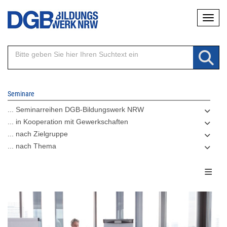
Direkt
Naviga
zum
Inhalt
Seminare
... Seminarreihen DGB-Bildungswerk NRW
... in Kooperation mit Gewerkschaften
... nach Zielgruppe
... nach Thema