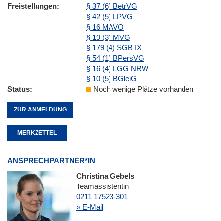
Freistellungen
§ 37 (6) BetrVG
§ 42 (5) LPVG
§ 16 MAVO
§ 19 (3) MVG
§ 179 (4) SGB IX
§ 54 (1) BPersVG
§ 16 (4) LGG NRW
§ 10 (5) BGleiG
Status
Noch wenige Plätze vorhanden
ZUR ANMELDUNG
MERKZETTEL
ANSPRECHPARTNER*IN
Christina Gebels
Teamassistentin
0211 17523-301
» E-Mail