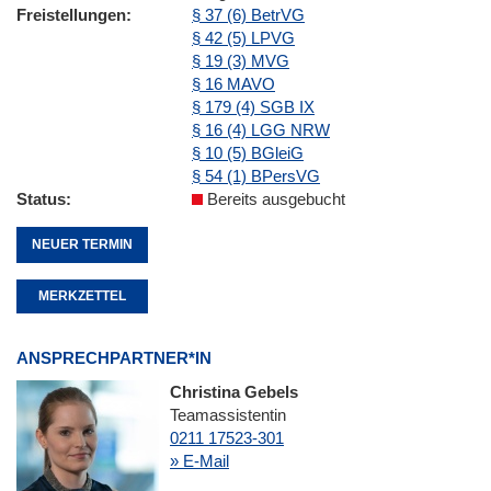
Freistellungen
§ 37 (6) BetrVG
§ 42 (5) LPVG
§ 19 (3) MVG
§ 16 MAVO
§ 179 (4) SGB IX
§ 16 (4) LGG NRW
§ 10 (5) BGleiG
§ 54 (1) BPersVG
Status
Bereits ausgebucht
NEUER TERMIN
MERKZETTEL
ANSPRECHPARTNER*IN
Christina Gebels
Teamassistentin
0211 17523-301
» E-Mail