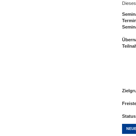
Dieses
Semin
Termi
Semin
Übern
Teiln
Zielgr
Freist
Status
NEUE