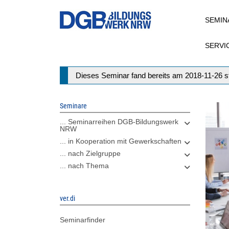
Direkt
SEMIN
zum
Inhalt
SERVI
Statusmeldung
Dieses Seminar fand bereits am 2018-11-26 st
Seminare
... Seminarreihen DGB-Bildungswerk
NRW
... in Kooperation mit Gewerkschaften
... nach Zielgruppe
... nach Thema
ver.di
Seminarfinder