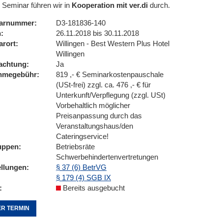
 Seminar führen wir in
Kooperation mit ver.di
durch.
arnummer
D3-181836-140
n
26.11.2018 bis 30.11.2018
arort
Willingen - Best Western Plus Hotel
Willingen
achtung
Ja
ahmegebühr
819 ,- € Seminarkostenpauschale
(USt-frei) zzgl. ca. 476 ,- € für
Unterkunft/Verpflegung (zzgl. USt)
Vorbehaltlich möglicher
Preisanpassung durch das
Veranstaltungshaus/den
Cateringservice!
uppen
Betriebsräte
Schwerbehindertenvertretungen
ellungen
§ 37 (6) BetrVG
§ 179 (4) SGB IX
Bereits ausgebucht
R TERMIN