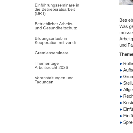
Einführungsseminare in
die Betriebsratsarbeit
(BR I)
Betrieb
Betrieblicher Arbeits-
Was ge
und Gesundheitschutz
müssen
Bildungsurlaub in
Arbeit
Kooperation mit ver.di
und Fäl
Gremienseminare
Them
Thementage
Roll
Arbeitsrecht 2026
Aufb
Grun
Veranstaltungen und
Tagungen
Stel
Allg
Recht
Koste
Einf
Einfü
Spre