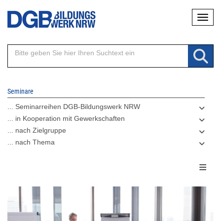
Direkt
Naviga
zum
Inhalt
Seminare
... Seminarreihen DGB-Bildungswerk NRW
... in Kooperation mit Gewerkschaften
... nach Zielgruppe
... nach Thema