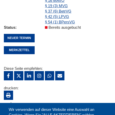
§ 16 MAVO
§ 19 (3) MVG
§ 37 (6) BetrVG
§ 42 (5) LPVG
§ 54 (1) BPersVG
Status
Bereits ausgebucht
NEUER TERMIN
MERKZETTEL
Diese Seite empfehlen:
drucken:
merken:
Wir verwenden auf dieser Website eine Auswahl an
Cookies. Wenn Sie "ALLE AKZEPTIEREN" wählen,