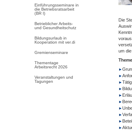
Einführungsseminare in
die Betriebsratsarbeit
(BR I)
Die St
Betrieblicher Arbeits-
Auswir
und Gesundheitschutz
Kenntn
Bildungsurlaub in
voraus
Kooperation mit ver.di
verset
um die 
Gremienseminare
Them
Thementage
Arbeitsrecht 2026
Grun
Anfo
Veranstaltungen und
Tagungen
Tätig
Bild
Erlä
Bere
Unbe
Verf
Betei
Aktu