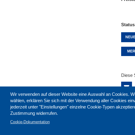
Status
NEUE
MER
Diese 
Wir verwenden auf dieser Website eine Auswahl an Cookies
wählen, erklären Sie sich mit der Verwendung aller Cookies ei
jederzeit unter "Einstellungen" einzelne Cookie-Typen akzeptie
Zustimmung widerrufen.
Cookie-Dokumentation
Kontak
Impre