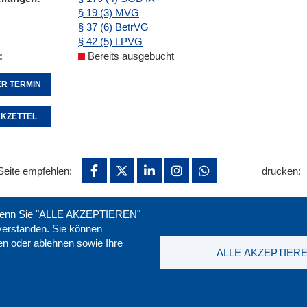
§ 19 (3) MVG
§ 37 (6) BetrVG
§ 42 (5) LPVG
Bereits ausgebucht
R TERMIN
KZETTEL
Seite empfehlen:
drucken:
. Wenn Sie "ALLE AKZEPTIEREN"
nverstanden. Sie können
ren oder ablehnen sowie Ihre
ALLE AKZEPTIER
t
|
Downloads
|
Newsletter
|
Jobs
|
FAQ
DGB-Bild
ssum
|
Datenschutz
|
AGB
|
Widerruf
T. 0211 1