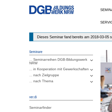
Direkt
SEMIN
zum
Inhalt
SERVI
Statusmeldung
Dieses Seminar fand bereits am 2018-03-05 s
Seminare
... Seminarreihen DGB-Bildungswerk
NRW
... in Kooperation mit Gewerkschaften
... nach Zielgruppe
... nach Thema
ver.di
Seminarfinder