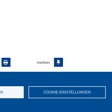
merken:
EN
COOKIE-EINSTELLUNGEN
ungswerk NRW e.V. © 2026
7523-0
|
E-Mail