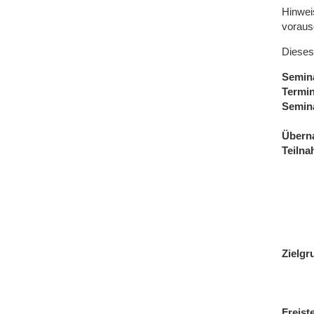
Hinwei
voraus
Dieses
Semin
Termi
Semin
Übern
Teiln
Zielgr
Freist