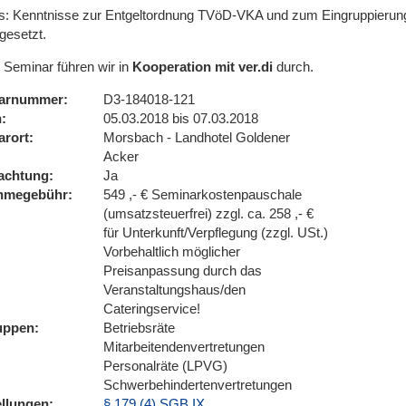
s: Kenntnisse zur Entgeltordnung TVöD-VKA und zum Eingruppier
gesetzt.
 Seminar führen wir in
Kooperation mit ver.di
durch.
arnummer
D3-184018-121
n
05.03.2018 bis 07.03.2018
arort
Morsbach - Landhotel Goldener
Acker
achtung
Ja
ahmegebühr
549 ,- € Seminarkostenpauschale
(umsatzsteuerfrei) zzgl. ca. 258 ,- €
für Unterkunft/Verpflegung (zzgl. USt.)
Vorbehaltlich möglicher
Preisanpassung durch das
Veranstaltungshaus/den
Cateringservice!
uppen
Betriebsräte
Mitarbeitendenvertretungen
Personalräte (LPVG)
Schwerbehindertenvertretungen
ellungen
§ 179 (4) SGB IX