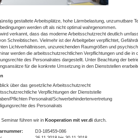
ünstig gestaltete Arbeitsplätze, hohe Lärmbelastung, unzumutbare T
sbedingungen werden oft als nicht optimal wahrgenommen.
 wird verkannt, dass das moderne Arbeitsschutzrecht deutlich umfass
 von Schreibtischen. Vielmehr ist der Arbeitgeber verpflichtet, Gefä
hten Lichtverhältnissen, unzureichenden Raumgrößen und psychischen
inar werden die arbeitsschutzrechtlichen Verpflichtungen und die
gungsrechte des Personalrates dargestellt. Unter Beachtung der betri
ngsansätze für die konkrete Umsetzung in den Dienststellen erarbeite
en
blick über das gesetzliche Arbeitsschutzrecht
tsschutzrechtliche Verpflichtungen der Dienststelle
aben/Pflichten Personalrat/Schwerbehindertenvertretung
iligungsrechte des Personalrats
 Seminar führen wir in
Kooperation mit ver.di
durch.
arnummer
D3-185459-086
n
26.11.2018 bis 30.11.2018