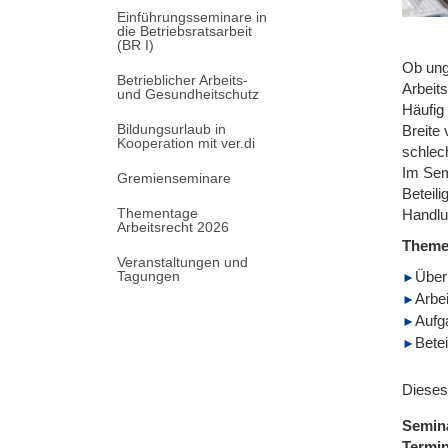
Einführungsseminare in
die Betriebsratsarbeit
(BR I)
Ob ung
Betrieblicher Arbeits-
Arbeit
und Gesundheitschutz
Häufig
Bildungsurlaub in
Breite
Kooperation mit ver.di
schlec
Im Sem
Gremienseminare
Beteili
Thementage
Handlu
Arbeitsrecht 2026
Them
Veranstaltungen und
Tagungen
Über
Arbei
Aufg
Bete
Dieses
Semin
Termi