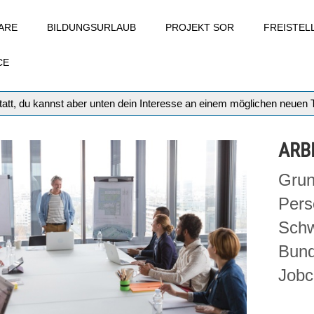
ARE
BILDUNGSURLAUB
PROJEKT SOR
FREISTE
CE
att, du kannst aber unten dein Interesse an einem möglichen neuen
ARB
Grun
Pers
Schw
Bund
Jobc