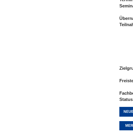
Semin
Übern
Teiln
Zielgr
Freist
Fachb
Status
NEUE
MER