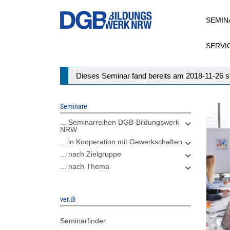
Direkt
SEMIN
zum
Inhalt
SERVI
Statusmeldung
Dieses Seminar fand bereits am 2018-11-26 st
Seminare
... Seminarreihen DGB-Bildungswerk
NRW
... in Kooperation mit Gewerkschaften
... nach Zielgruppe
... nach Thema
ver.di
Seminarfinder