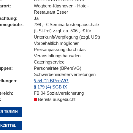
arort
Wegberg-Kipshoven - Hotel-
Restaurant Esser
achtung
Ja
ahmegebühr
799 ,- € Seminarkostenpauschale
(USt-frei) zzgl. ca. 506 ,- € für
Unterkunft/Verpflegung (zzgl. USt)
Vorbehaltlich möglicher
Preisanpassung durch das
Veranstaltungshaus/den
Cateringservice!
uppen
Personalräte (BPersVG)
Schwerbehindertenvertretungen
ellungen
§ 54 (1) BPersVG
§ 179 (4) SGB IX
ereich
FB 04 Sozialversicherung
Bereits ausgebucht
R TERMIN
KZETTEL