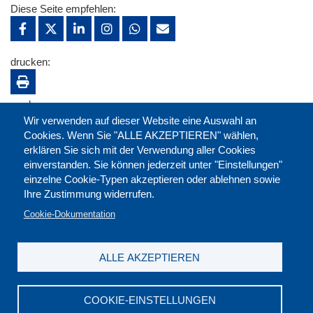
Diese Seite empfehlen:
drucken:
merken:
Wir verwenden auf dieser Website eine Auswahl an
Cookies. Wenn Sie "ALLE AKZEPTIEREN" wählen,
erklären Sie sich mit der Verwendung aller Cookies
einverstanden. Sie können jederzeit unter "Einstellungen"
einzelne Cookie-Typen akzeptieren oder ablehnen sowie
Ihre Zustimmung widerrufen.
Cookie-Dokumentation
ALLE AKZEPTIEREN
Kontakt
|
Downloads
|
Newsletter
|
Jobs
|
FAQ
Impressum
|
Datenschutz
|
AGB
|
Widerruf
COOKIE-EINSTELLUNGEN
DGB-Bildungswerk NRW e.V. © 2026