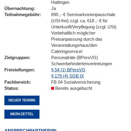
Hattingen
Übernachtung
Ja
Teilnahmegebühr
890 ,- € Seminarkostenpauschale
(USt-frei) zzgl. ca. 618 ,- € für
Unterkunft/Verpflegung (zzgl. USt)
Vorbehaltlich möglicher
Preisanpassung durch das
Veranstaltungshaus/den
Cateringservice!
Zielgruppen
Personalräte (BPersVG)
Schwerbehindertenvertretungen
Freistellungen
§ 54 (1) BPersVG
§ 179 (4) SGB IX
Fachbereich
FB 04 Sozialversicherung
Status
Bereits ausgebucht
NEUER TERMIN
MERKZETTEL
ANSPRECHPARTNER*IN