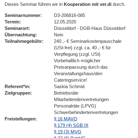
Dieses Seminar führen wir in
Kooperation mit ver.di
durch.
Seminarnummer
D3-206816-085
Termin
12.05.2020
Seminarort
Düsseldorf - DGB-Haus Düsseldorf
Übernachtung
Nein
Teilnahmegebühr
240 ,- € Seminarkostenpauschale
(USt-frei) zzgl. ca. 40 ,- € für
Verpflegung (zzgl. USt)
Vorbehaltlich möglicher
Preisanpassung durch das
Veranstaltungshaus/den
Cateringservice!
Referent*in
Saskia Schmid
Zielgruppen
Betriebsräte
Mitarbeitendenvertretungen
Personalräte (LPVG)
Schwerbehindertenvertretungen
Freistellungen
§ 16 MAVO
§ 179 (4) SGB IX
§ 19 (3) MVG