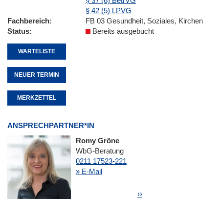
§ 37 (6) BetrVG
§ 42 (5) LPVG
Fachbereich
FB 03 Gesundheit, Soziales, Kirchen
Status
Bereits ausgebucht
WARTELISTE
NEUER TERMIN
MERKZETTEL
ANSPRECHPARTNER*IN
Romy Gröne
WbG-Beratung
0211 17523-221
» E-Mail
Seitennummerierung
Nächste Seite
››