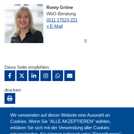
Romy Gröne
WbG-Beratung
0211 17523-221
» E-Mail
Seitennummerierung
Nächste Seite
››
Diese Seite empfehlen:
drucken:
merken:
Wir verwenden auf dieser Website eine Auswahl an
Cookies. Wenn Sie "ALLE AKZEPTIEREN" wählen,
erklären Sie sich mit der Verwendung aller Cookies
einverstanden. Sie können jederzeit unter "Einstellungen"