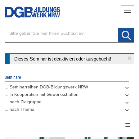
Direkt
Naviga
zum
Inhalt
×
Statusmeldung
Dieses Seminar ist deaktiviert oder ausgebucht!
Seminare
... Seminarreihen DGB-Bildungswerk NRW
... in Kooperation mit Gewerkschaften
... nach Zielgruppe
... nach Thema