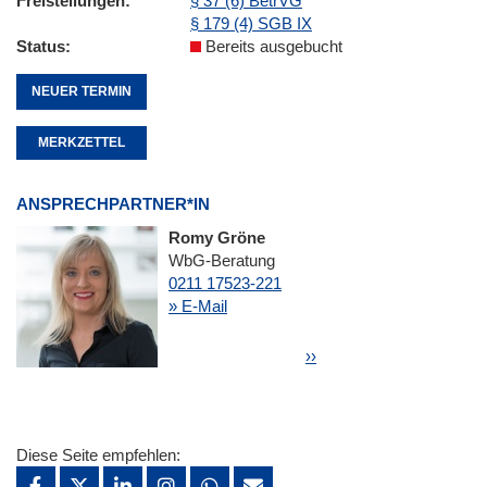
Freistellungen
§ 37 (6) BetrVG
§ 179 (4) SGB IX
Status
Bereits ausgebucht
NEUER TERMIN
MERKZETTEL
ANSPRECHPARTNER*IN
Romy Gröne
WbG-Beratung
0211 17523-221
» E-Mail
Seitennummerierung
Nächste Seite
››
Diese Seite empfehlen: