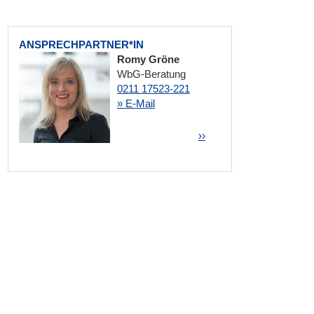
ANSPRECHPARTNER*IN
Romy Gröne
WbG-Beratung
0211 17523-221
» E-Mail
Seitennummerierung
Nächste Seite
››