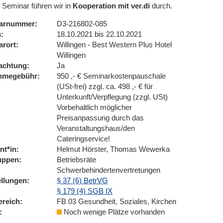
 Seminar führen wir in
Kooperation mit ver.di
durch.
arnummer
D3-216802-085
n
18.10.2021 bis 22.10.2021
arort
Willingen - Best Western Plus Hotel
Willingen
achtung
Ja
ahmegebühr
950 ,- € Seminarkostenpauschale
(USt-frei) zzgl. ca. 498 ,- € für
Unterkunft/Verpflegung (zzgl. USt)
Vorbehaltlich möglicher
Preisanpassung durch das
Veranstaltungshaus/den
Cateringservice!
nt*in
Helmut Hörster, Thomas Wewerka
uppen
Betriebsräte
Schwerbehindertenvertretungen
ellungen
§ 37 (6) BetrVG
§ 179 (4) SGB IX
ereich
FB 03 Gesundheit, Soziales, Kirchen
Noch wenige Plätze vorhanden