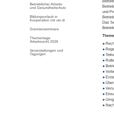
Betrie
Betrieblicher Arbeits-
Betrie
und Gesundheitschutz
und Pr
Bildungsurlaub in
Betrie
Kooperation mit ver.di
Das Se
Betrie
Gremienseminare
Them
Thementage
Arbeitsrecht 2026
Rech
Rege
Veranstaltungen und
Tagungen
Teil
Roll
Betr
Vorb
Erste
Über
Vers
Eins
Umga
Nach