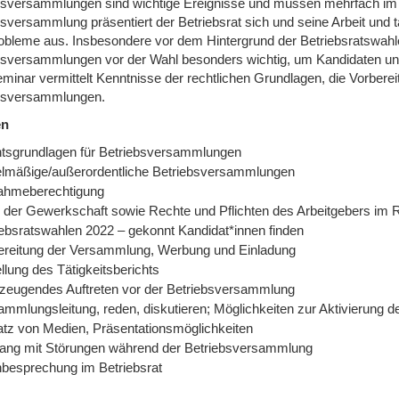
bsversammlungen sind wichtige Ereignisse und müssen mehrfach im J
bsversammlung präsentiert der Betriebsrat sich und seine Arbeit und 
obleme aus. Insbesondere vor dem Hintergrund der Betriebsratswahle
bsversammlungen vor der Wahl besonders wichtig, um Kandidaten un
minar vermittelt Kenntnisse der rechtlichen Grundlagen, die Vorbere
bsversammlungen.
en
tsgrundlagen für Betriebsversammlungen
lmäßige/außerordentliche Betriebsversammlungen
nahmeberechtigung
e der Gewerkschaft sowie Rechte und Pflichten des Arbeitgebers i
iebsratswahlen 2022 – gekonnt Kandidat*innen finden
ereitung der Versammlung, Werbung und Einladung
llung des Tätigkeitsberichts
zeugendes Auftreten vor der Betriebsversammlung
ammlungsleitung, reden, diskutieren; Möglichkeiten zur Aktivierung d
atz von Medien, Präsentationsmöglichkeiten
ng mit Störungen während der Betriebsversammlung
besprechung im Betriebsrat