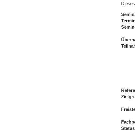
Dieses
Semin
Termi
Semin
Übern
Teiln
Refere
Zielgr
Freist
Fachb
Status