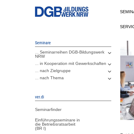
Direkt
SEMIN
zum
Inhalt
SERVI
Seminare
... Seminarreihen DGB-Bildungswerk
NRW
... in Kooperation mit Gewerkschaften
... nach Zielgruppe
... nach Thema
ver.di
Seminarfinder
Einführungsseminare in
die Betriebsratsarbeit
(BR I)