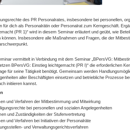
igungsrechte des PR Personalrates, insbesondere bei personellen, or
n für dich als Personalrätin oder Personalrat zum Kerngeschäft. E
gemacht (PR 1)“ wird in diesem Seminar erläutert und geübt, wie Be
 können. Insbesondere alle Maßnahmen und Fragen, die der Mitbesti
rschwerpunkt.
minar vermittelt in Verbindung mit dem Seminar „BPersVG: Mitbestim
etzen BPersVG: Einstieg leichtgemacht (PR I)“ die erforderlichen Kenn
age für seine Tätigkeit benötigt. Gemeinsam werden Handlungsmöglichk
enheiten aller Beschäftigten einsetzen und betriebliche Prozesse besc
ch initiieren kannst.
en
en und Verfahren der Mitbestimmung und Mitwirkung
iligungsrechte bei personellen und sozialen Angelegenheiten
en und Zuständigkeiten der Stufenvertretung
n und Verfahren bei Initiativen der Personalräte
gungsstellen- und Verwaltungsgerichtsverfahren