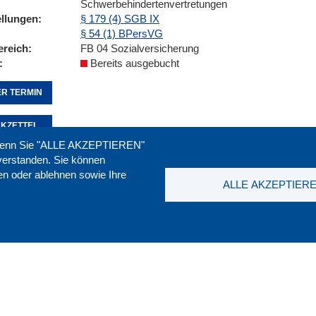
Schwerbehindertenvertretungen
ellungen
§ 179 (4) SGB IX
§ 54 (1) BPersVG
ereich
FB 04 Sozialversicherung
Bereits ausgebucht
R TERMIN
KZETTEL
. Wenn Sie "ALLE AKZEPTIEREN"
nverstanden. Sie können
ren oder ablehnen sowie Ihre
Seite empfehlen:
drucken:
ALLE AKZEPTIER
t
|
Downloads
|
Newsletter
|
Jobs
|
FAQ
DGB-Bild
ssum
|
Datenschutz
|
AGB
|
Widerruf
T. 0211 1