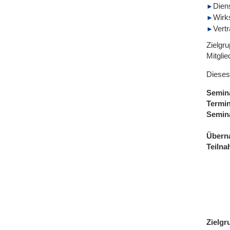
Dien
Wirk
Vert
Zielgru
Mitgli
Dieses
Semin
Termi
Semin
Übern
Teiln
Zielgr