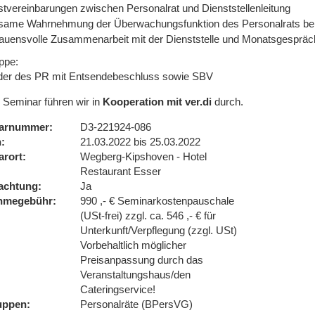
stvereinbarungen zwischen Personalrat und Dienststellenleitung
same Wahrnehmung der Überwachungsfunktion des Personalrats bei
rauensvolle Zusammenarbeit mit der Dienststelle und Monatsgesprä
ppe:
eder des PR mit Entsendebeschluss sowie SBV
 Seminar führen wir in
Kooperation mit ver.di
durch.
arnummer
D3-221924-086
n
21.03.2022 bis 25.03.2022
arort
Wegberg-Kipshoven - Hotel
Restaurant Esser
achtung
Ja
ahmegebühr
990 ,- € Seminarkostenpauschale
(USt-frei) zzgl. ca. 546 ,- € für
Unterkunft/Verpflegung (zzgl. USt)
Vorbehaltlich möglicher
Preisanpassung durch das
Veranstaltungshaus/den
Cateringservice!
uppen
Personalräte (BPersVG)