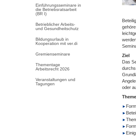
Einführungsseminare in
die Betriebsratsarbeit
(BR I)
Beteil
Betrieblicher Arbeits-
gehöre
und Gesundheitschutz
leicht
Bildungsurlaub in
werden
Kooperation mit ver.di
Semina
Gremienseminare
Ziel
Das Se
Thementage
durchs
Arbeitsrecht 2026
Grundl
Veranstaltungen und
Angeleg
Tagungen
oder au
Them
Form
Bete
Them
Forme
Eini