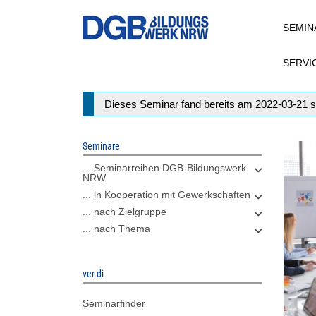
Direkt
SEMIN
zum
Inhalt
SERVI
Statusmeldung
Dieses Seminar fand bereits am 2022-03-21 s
Seminare
... Seminarreihen DGB-Bildungswerk
NRW
... in Kooperation mit Gewerkschaften
... nach Zielgruppe
... nach Thema
ver.di
Seminarfinder