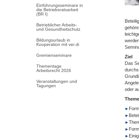
Einführungsseminare in
die Betriebsratsarbeit
(BR I)
Beteil
Betrieblicher Arbeits-
gehöre
und Gesundheitschutz
leicht
Bildungsurlaub in
werden
Kooperation mit ver.di
Semina
Gremienseminare
Ziel
Das Se
Thementage
durchs
Arbeitsrecht 2026
Grundl
Veranstaltungen und
Angeleg
Tagungen
oder au
Them
Form
Bete
Them
Forme
Eini