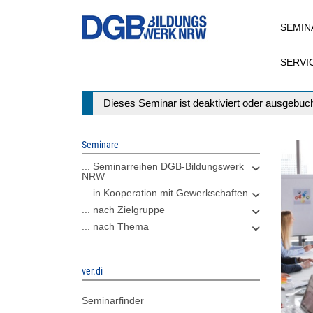
Direkt
SEMIN
zum
Inhalt
SERVI
Statusmeldung
Dieses Seminar ist deaktiviert oder ausgebuch
Seminare
... Seminarreihen DGB-Bildungswerk
NRW
... in Kooperation mit Gewerkschaften
... nach Zielgruppe
... nach Thema
ver.di
Seminarfinder