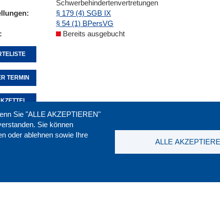
Schwerbehindertenvertretungen
ellungen
§ 179 (4) SGB IX
§ 54 (1) BPersVG
Bereits ausgebucht
TELISTE
R TERMIN
KZETTEL
. Wenn Sie "ALLE AKZEPTIEREN"
nverstanden. Sie können
ren oder ablehnen sowie Ihre
Seite empfehlen:
drucken:
ALLE AKZEPTIER
t
|
Downloads
|
Newsletter
|
Jobs
|
FAQ
DGB-Bild