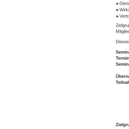
Dien
Wirk
Vert
Zielgru
Mitgli
Dieses
Semin
Termi
Semin
Übern
Teiln
Zielgr