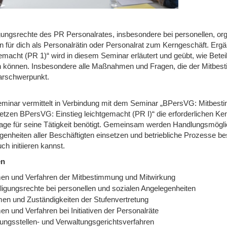
igungsrechte des PR Personalrates, insbesondere bei personellen, or
n für dich als Personalrätin oder Personalrat zum Kerngeschäft. E
gemacht (PR 1)“ wird in diesem Seminar erläutert und geübt, wie Be
 können. Insbesondere alle Maßnahmen und Fragen, die der Mitbesti
rschwerpunkt.
minar vermittelt in Verbindung mit dem Seminar „BPersVG: Mitbestim
etzen BPersVG: Einstieg leichtgemacht (PR I)“ die erforderlichen Kenn
age für seine Tätigkeit benötigt. Gemeinsam werden Handlungsmöglichk
enheiten aller Beschäftigten einsetzen und betriebliche Prozesse besc
ch initiieren kannst.
en
en und Verfahren der Mitbestimmung und Mitwirkung
iligungsrechte bei personellen und sozialen Angelegenheiten
en und Zuständigkeiten der Stufenvertretung
n und Verfahren bei Initiativen der Personalräte
gungsstellen- und Verwaltungsgerichtsverfahren