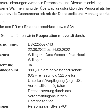
stvereinbarungen zwischen Personalrat und Dienststellenleitung
same Wahrnehmung der Überwachungsfunktion des Personalrats bei
rauensvolle Zusammenarbeit mit der Dienststelle und Monatsgesprä
ppe:
eder des PR mit Entsendebeschluss sowie SBV
 Seminar führen wir in
Kooperation mit ver.di
durch.
arnummer
D3-225557-743
n
22.08.2022 bis 26.08.2022
arort
Willingen - Best Western Plus Hotel
Willingen
achtung
Ja
ahmegebühr
990 ,- € Seminarkostenpauschale
(USt-frei) zzgl. ca. 521 ,- € für
Unterkunft/Verpflegung (zzgl. USt)
Vorbehaltlich möglicher
Preisanpassung durch das
Veranstaltungshaus/den
Cateringservice!
uppen
Personalräte (BPersVG)