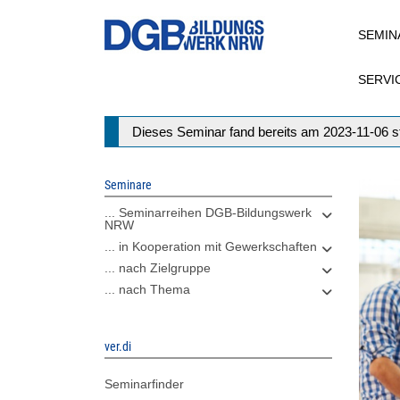
Direkt
SEMIN
zum
Inhalt
SERVI
Statusmeldung
Dieses Seminar fand bereits am 2023-11-06 st
Seminare
... Seminarreihen DGB-Bildungswerk
NRW
... in Kooperation mit Gewerkschaften
... nach Zielgruppe
... nach Thema
ver.di
Seminarfinder