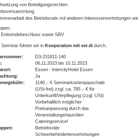
hsetzung von Beteiligungsrechten
iebsversammlung
mmenarbeit des Betriebsrats mit anderen Interessenvertretungen wi
uppen:
 Entsendebeschluss sowie SBV
 Seminar führen wir in
Kooperation mit ver.di
durch.
arnummer
D3-231811-140
n
06.11.2023 bis 10.11.2023
arort
Essen - IntercityHotel Essen
achtung
Ja
ahmegebühr
1140 ,- € Seminarkostenpauschale
(USt-frei) zzgl. ca. 785 ,- € für
Unterkunft/Verpflegung (zzgl. USt)
Vorbehaltlich möglicher
Preisanpassung durch das
Veranstaltungshaus/den
Cateringservice!
uppen
Betriebsräte
Schwerbehindertenvertretungen