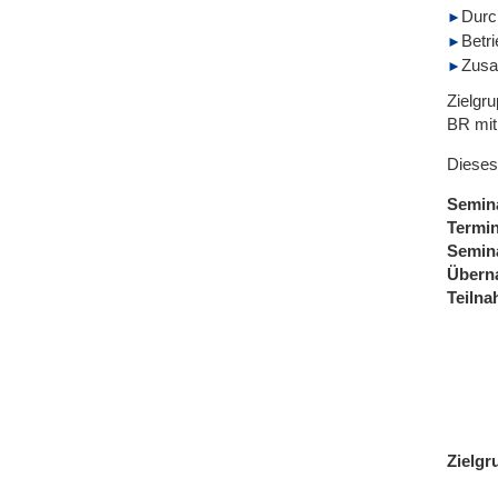
Durc
Betr
Zusa
Zielgr
BR mit
Dieses
Semin
Termi
Semin
Übern
Teiln
Zielgr