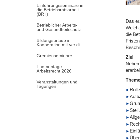
Einführungsseminare in
die Betriebsratsarbeit
(BR I)
Das er
Betrieblicher Arbeits-
Welche
und Gesundheitschutz
die Be
Bildungsurlaub in
Fristen
Kooperation mit ver.di
Beschä
Gremienseminare
Ziel
Neben 
Thementage
erarbei
Arbeitsrecht 2026
Them
Veranstaltungen und
Tagungen
Roll
Aufb
Grun
Stel
Allg
Recht
Einf
Über