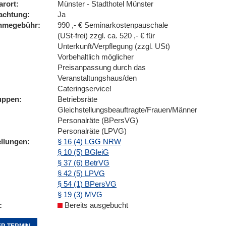
arort
Münster - Stadthotel Münster
achtung
Ja
ahmegebühr
990 ,- € Seminarkostenpauschale
(USt-frei) zzgl. ca. 520 ,- € für
Unterkunft/Verpflegung (zzgl. USt)
Vorbehaltlich möglicher
Preisanpassung durch das
Veranstaltungshaus/den
Cateringservice!
uppen
Betriebsräte
Gleichstellungsbeauftragte/Frauen/Männer
Personalräte (BPersVG)
Personalräte (LPVG)
ellungen
§ 16 (4) LGG NRW
§ 10 (5) BGleiG
§ 37 (6) BetrVG
§ 42 (5) LPVG
§ 54 (1) BPersVG
§ 19 (3) MVG
Bereits ausgebucht