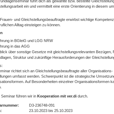
undlagenseminar führt dich als gewählte bzw. bestellte Gleichstellung
tellungsarbeit ein und vermittelt eine erste Orientierung in diesem u
Frauen- und Gleichstellungsbeauf­tragte erwirbst wichtige Kompetenzen
uflichen Alltag einsteigen zu können.
en
ührung in BGleiG und LGG NRW
ührung in das AGG
blick über sonstige Gesetze mit gleichstellungsrelevanten Bezügen,
dlagen, Struktur und zukünftige Herausforderungen der Gleichstellun
s:
minar richtet sich an Gleichstellungsbeauf­tragte aller Organisation
ellungen umfasst werden. Schwerpunkt ist die strategische Umsetzun
sationsformen. Auf Besonderheiten einzelner Organisationsformen k
.
 Seminar führen wir in
Kooperation mit ver.di
durch.
arnummer
D3-236748-091
n
23.10.2023 bis 25.10.2023