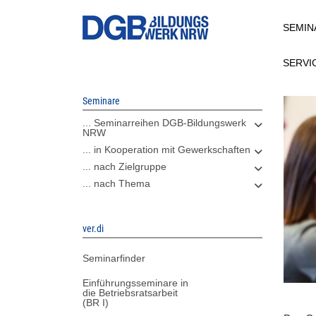
Direkt
SEMIN
zum
Inhalt
SERVI
Seminare
... Seminarreihen DGB-Bildungswerk
NRW
... in Kooperation mit Gewerkschaften
... nach Zielgruppe
... nach Thema
ver.di
Seminarfinder
Einführungsseminare in
die Betriebsratsarbeit
(BR I)