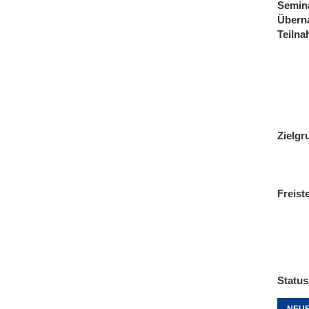
Semin
Übern
Teiln
Zielgr
Freist
Status