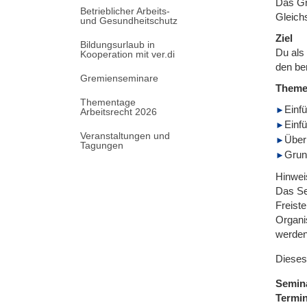
Das Gr
Betrieblicher Arbeits-
Gleichs
und Gesundheitschutz
Ziel
Bildungsurlaub in
Du als 
Kooperation mit ver.di
den ber
Gremienseminare
Them
Thementage
Einf
Arbeitsrecht 2026
Einf
Veranstaltungen und
Über
Tagungen
Grun
Hinwei
Das Se
Freist
Organi
werden
Dieses
Semin
Termi