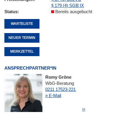
§ 179 (4) SGB IX
Status
Bereits ausgebucht
WARTELISTE
NEUER TERMIN
MERKZETTEL
ANSPRECHPARTNER*IN
Romy Gröne
WbG-Beratung
0211 17523-221
» E-Mail
Seitennummerierung
Nächste Seite
››