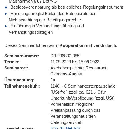
Maßnahmen § 87 BetrVG
Betriebsvereinbarung als betriebliches Regelungsinstrument
Handlungsmöglichkeiten des Betriebsrats bei
Nichtbeachtung der Beteiligungsrechte
Einführung in Verhandlungsführung und
Verhandlungsstrategien
Dieses Seminar führen wir in
Kooperation mit ver.di
durch.
Seminarnummer
D3-236800-085
Termin
11.09.2023 bis 15.09.2023
Seminarort
Ascheberg - Hotel Restaurant
Clemens-August
Übernachtung
Ja
Teilnahmegebühr
1140 ,- € Seminarkostenpauschale
(USt-frei) zzgl. ca. 621 ,- € für
Unterkunft/Verpflegung (zzgl. USt)
Vorbehaltlich möglicher
Preisanpassung durch das
Veranstaltungshaus/den
Cateringservice!
Freistellungen
§ 37 (6) BetrVG