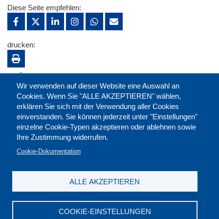
Diese Seite empfehlen:
drucken:
merken:
Wir verwenden auf dieser Website eine Auswahl an
Cookies. Wenn Sie "ALLE AKZEPTIEREN" wählen,
erklären Sie sich mit der Verwendung aller Cookies
einverstanden. Sie können jederzeit unter "Einstellungen"
einzelne Cookie-Typen akzeptieren oder ablehnen sowie
Ihre Zustimmung widerrufen.
Cookie-Dokumentation
ALLE AKZEPTIEREN
Kontakt
|
Downloads
|
Newsletter
|
Jobs
|
FAQ
Impressum
|
Datenschutz
|
AGB
|
Widerruf
COOKIE-EINSTELLUNGEN
DGB-Bildungswerk NRW e.V. © 2026