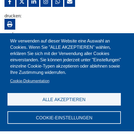
drucken:
merken:
Wir verwenden auf dieser Website eine Auswahl an
Cookies. Wenn Sie "ALLE AKZEPTIEREN" wählen,
erklären Sie sich mit der Verwendung aller Cookies
einverstanden. Sie können jederzeit unter "Einstellungen"
einzelne Cookie-Typen akzeptieren oder ablehnen sowie
Ihre Zustimmung widerrufen.
Cookie-Dokumentation
ALLE AKZEPTIEREN
Kontakt
|
Downloads
|
Newsletter
|
Jobs
|
FAQ
Impressum
|
Datenschutz
|
AGB
|
Widerruf
COOKIE-EINSTELLUNGEN
DGB-Bildungswerk NRW e.V. © 2026
T. 0211 17523-0
|
E-Mail