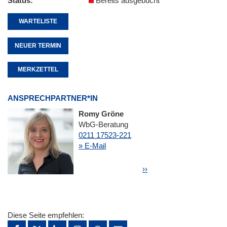
Status
Bereits ausgebucht
WARTELISTE
NEUER TERMIN
MERKZETTEL
ANSPRECHPARTNER*IN
Romy Gröne
WbG-Beratung
0211 17523-221
» E-Mail
Seitennummerierung
Nächste Seite
››
Diese Seite empfehlen: