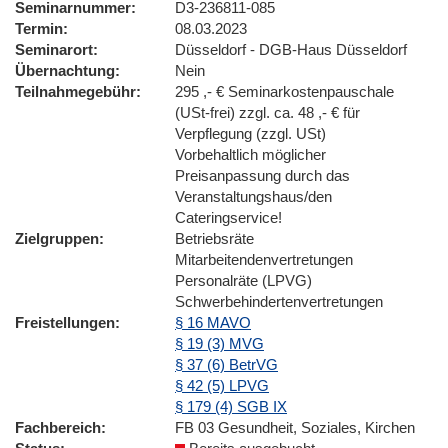
Seminarnummer
D3-236811-085
Termin
08.03.2023
Seminarort
Düsseldorf - DGB-Haus Düsseldorf
Übernachtung
Nein
Teilnahmegebühr
295 ,- € Seminarkostenpauschale
(USt-frei) zzgl. ca. 48 ,- € für
Verpflegung (zzgl. USt)
Vorbehaltlich möglicher
Preisanpassung durch das
Veranstaltungshaus/den
Cateringservice!
Zielgruppen
Betriebsräte
Mitarbeitendenvertretungen
Personalräte (LPVG)
Schwerbehindertenvertretungen
Freistellungen
§ 16 MAVO
§ 19 (3) MVG
§ 37 (6) BetrVG
§ 42 (5) LPVG
§ 179 (4) SGB IX
Fachbereich
FB 03 Gesundheit, Soziales, Kirchen