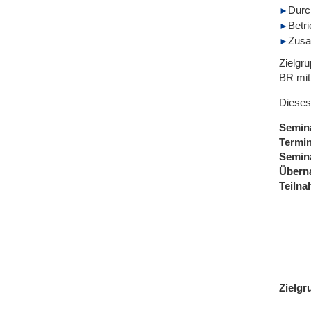
Durc
Betr
Zusa
Zielgr
BR mit
Dieses
Semin
Termi
Semin
Übern
Teiln
Zielgr