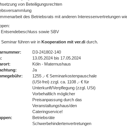
hsetzung von Beteiligungsrechten
iebsversammlung
mmenarbeit des Betriebsrats mit anderen Interessenvertretungen wi
uppen:
 Entsendebeschluss sowie SBV
 Seminar führen wir in
Kooperation mit ver.di
durch.
arnummer
D3-241802-140
n
13.05.2024 bis 17.05.2024
arort
Köln - Maternushaus
achtung
Ja
ahmegebühr
1255 ,- € Seminarkostenpauschale
(USt-frei) zzgl. ca. 1108 ,- € für
Unterkunft/Verpflegung (zzgl. USt)
Vorbehaltlich möglicher
Preisanpassung durch das
Veranstaltungshaus/den
Cateringservice!
uppen
Betriebsräte
Schwerbehindertenvertretungen