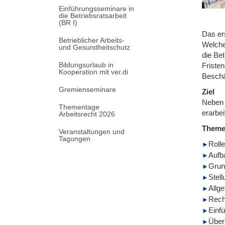
Einführungsseminare in
die Betriebsratsarbeit
(BR I)
Das er
Betrieblicher Arbeits-
Welche
und Gesundheitschutz
die Be
Bildungsurlaub in
Fristen
Kooperation mit ver.di
Beschä
Gremienseminare
Ziel
Neben 
Thementage
erarbei
Arbeitsrecht 2026
Them
Veranstaltungen und
Tagungen
Roll
Aufb
Grun
Stel
Allg
Recht
Einf
Über