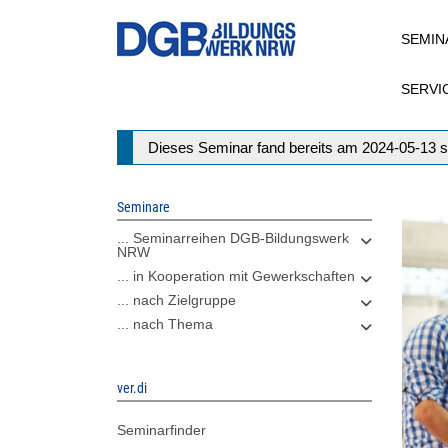
Direkt
SEMIN
zum
Inhalt
SERVI
Statusmeldung
Dieses Seminar fand bereits am 2024-05-13 s
Seminare
... Seminarreihen DGB-Bildungswerk
NRW
... in Kooperation mit Gewerkschaften
... nach Zielgruppe
... nach Thema
ver.di
Seminarfinder