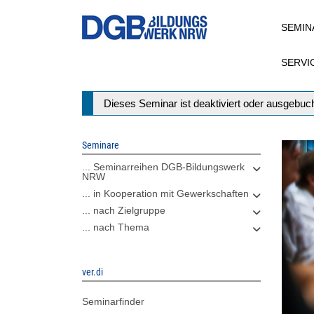
Direkt
SEMIN
zum
Inhalt
SERVI
Statusmeldung
Dieses Seminar ist deaktiviert oder ausgebuch
Seminare
... Seminarreihen DGB-Bildungswerk
NRW
... in Kooperation mit Gewerkschaften
... nach Zielgruppe
... nach Thema
ver.di
Seminarfinder