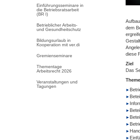
Einführungsseminare in
die Betriebsratsarbeit
(BR I)
Aufbau
Betrieblicher Arbeits-
dem Bet
und Gesundheitschutz
ergrei
Bildungsurlaub in
Gestal
Kooperation mit ver.di
Angele
diese 
Gremienseminare
Ziel
Thementage
Das Se
Arbeitsrecht 2026
Them
Veranstaltungen und
Tagungen
Betr
Betei
Info
Bete
Bete
Betr
Hand
Einf