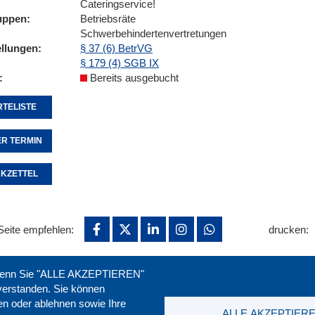
Cateringservice!
uppen
Betriebsräte
Schwerbehindertenvertretungen
ellungen
§ 37 (6) BetrVG
§ 179 (4) SGB IX
Bereits ausgebucht
TELISTE
R TERMIN
KZETTEL
Seite empfehlen:
drucken:
. Wenn Sie "ALLE AKZEPTIEREN"
nverstanden. Sie können
ren oder ablehnen sowie Ihre
ALLE AKZEPTIER