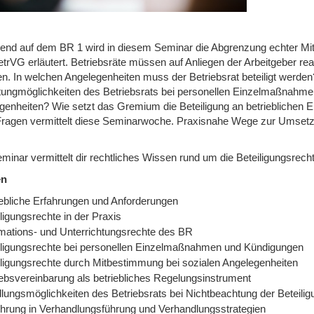
end auf dem BR 1 wird in diesem Seminar die Abgrenzung echter Mi
rVG erläutert. Betriebsräte müssen auf Anliegen der Arbeitgeber reagie
fen. In welchen Angelegenheiten muss der Betriebsrat beteiligt werde
tungmöglichkeiten des Betriebsrats bei personellen Einzelmaßnahmen
genheiten? Wie setzt das Gremium die Beteiligung an betrieblichen
Fragen vermittelt diese Seminarwoche. Praxisnahe Wege zur Umset
minar vermittelt dir rechtliches Wissen rund um die Beteiligungsrech
en
iebliche Erfahrungen und Anforderungen
ligungsrechte in der Praxis
rmations- und Unterrichtungsrechte des BR
iligungsrechte bei personellen Einzelmaßnahmen und Kündigungen
iligungsrechte durch Mitbestimmung bei sozialen Angelegenheiten
iebsvereinbarung als betriebliches Regelungsinstrument
lungsmöglichkeiten des Betriebsrats bei Nichtbeachtung der Beteili
ührung in Verhandlungsführung und Verhandlungsstrategien