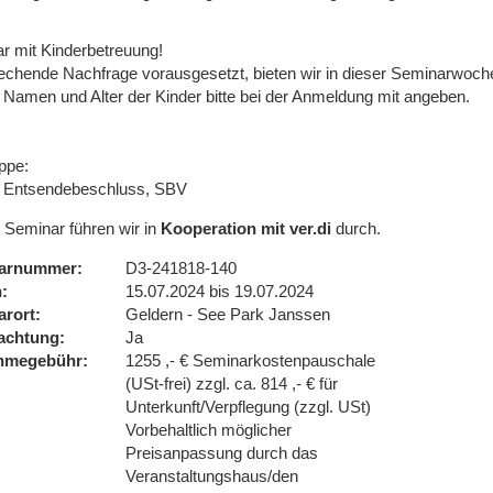
r mit Kinderbetreuung!
echende Nachfrage vorausgesetzt, bieten wir in dieser Seminarwoche
. Namen und Alter der Kinder bitte bei der Anmeldung mit angeben.
ppe:
 Entsendebeschluss, SBV
 Seminar führen wir in
Kooperation mit ver.di
durch.
arnummer
D3-241818-140
n
15.07.2024 bis 19.07.2024
arort
Geldern - See Park Janssen
achtung
Ja
ahmegebühr
1255 ,- € Seminarkostenpauschale
(USt-frei) zzgl. ca. 814 ,- € für
Unterkunft/Verpflegung (zzgl. USt)
Vorbehaltlich möglicher
Preisanpassung durch das
Veranstaltungshaus/den