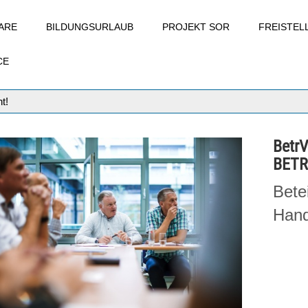
ARE
BILDUNGSURLAUB
PROJEKT SOR
FREISTE
CE
t!
Betr
BETR
Bete
Hand