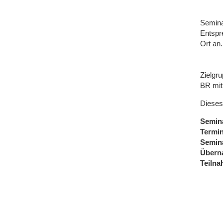
Semina
Entspr
Ort an
Zielgru
BR mit
Dieses
Semin
Termi
Semin
Übern
Teiln