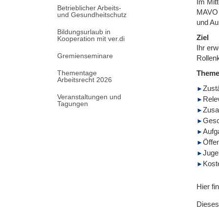
Im Mit
Betrieblicher Arbeits-
MAVO /
und Gesundheitschutz
und Au
Bildungsurlaub in
Ziel
Kooperation mit ver.di
Ihr er
Gremienseminare
Rollen
Thementage
Them
Arbeitsrecht 2026
Zust
Veranstaltungen und
Rele
Tagungen
Zusa
Gesc
Aufg
Öffen
Juge
Kost
Hier fi
Dieses