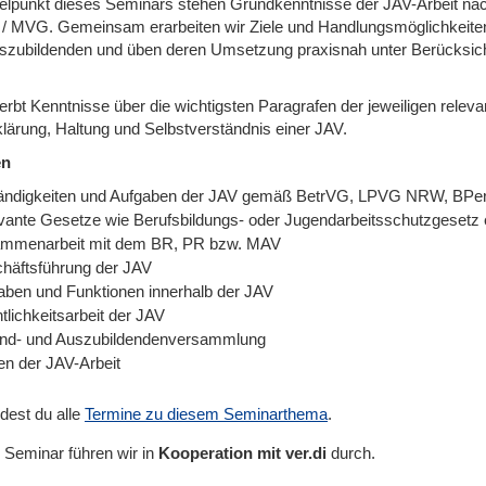
telpunkt dieses Seminars stehen Grundkenntnisse der JAV-Arbeit
 MVG. Gemeinsam erarbeiten wir Ziele und Handlungsmöglichkeiten f
szubildenden und üben deren Umsetzung praxisnah unter Berücksichti
werbt Kenntnisse über die wichtigsten Paragrafen der jeweiligen rele
klärung, Haltung und Selbstverständnis einer JAV.
en
ändigkeiten und Aufgaben der JAV gemäß BetrVG, LPVG NRW, B
vante Gesetze wie Berufsbildungs- oder Jugendarbeitsschutzgesetz 
mmenarbeit mit dem BR, PR bzw. MAV
häftsführung der JAV
aben und Funktionen innerhalb der JAV
tlichkeitsarbeit der JAV
nd- und Auszubildendenversammlung
en der JAV-Arbeit
ndest du alle
Termine zu diesem Seminarthema
.
 Seminar führen wir in
Kooperation mit ver.di
durch.