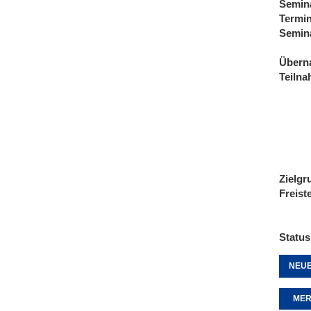
Semin
Termi
Semin
Übern
Teiln
Zielgr
Freist
Status
NEUE
MER