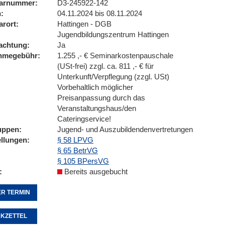
arnummer
D3-245922-142
n
04.11.2024 bis 08.11.2024
arort
Hattingen - DGB
Jugendbildungszentrum Hattingen
achtung
Ja
ahmegebühr
1.255 ,- € Seminarkostenpauschale
(USt-frei) zzgl. ca. 811 ,- € für
Unterkunft/Verpflegung (zzgl. USt)
Vorbehaltlich möglicher
Preisanpassung durch das
Veranstaltungshaus/den
Cateringservice!
uppen
Jugend- und Auszubildendenvertretungen
ellungen
§ 58 LPVG
§ 65 BetrVG
§ 105 BPersVG
Bereits ausgebucht
R TERMIN
KZETTEL