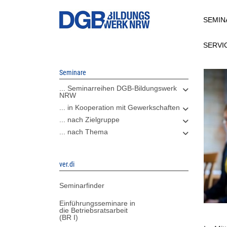
Direkt
SEMIN
zum
Inhalt
SERVI
Seminare
... Seminarreihen DGB-Bildungswerk
NRW
... in Kooperation mit Gewerkschaften
... nach Zielgruppe
... nach Thema
ver.di
Seminarfinder
Einführungsseminare in
die Betriebsratsarbeit
(BR I)