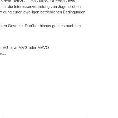
 nach dem BetrVG, LPVG NRW, BPersVG bzw.
ür die Interessenvertretung von Jugendlichen
gung eurer jeweiligen betrieblichen Bedingungen.
vanten Gesetze. Darüber hinaus geht es auch um
PersVG bzw. MVG oder MAVO
etc.