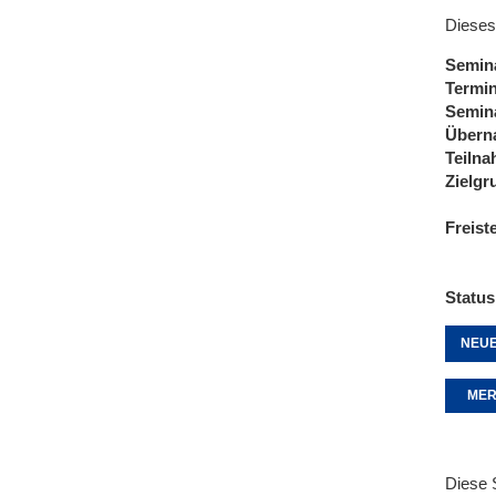
Dieses
Semin
Termi
Semin
Übern
Teiln
Zielgr
Freist
Status
NEUE
MER
Diese 