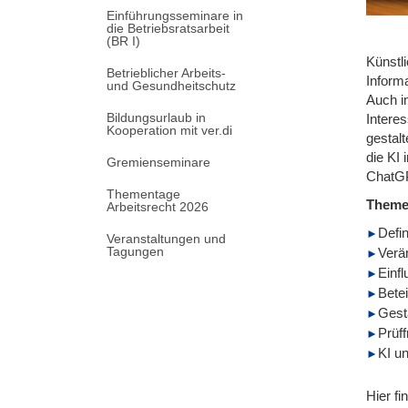
Einführungsseminare in
die Betriebsratsarbeit
(BR I)
Künstl
Betrieblicher Arbeits-
Inform
und Gesundheitschutz
Auch i
Bildungsurlaub in
Interes
Kooperation mit ver.di
gestal
die KI
Gremienseminare
ChatGP
Thementage
Them
Arbeitsrecht 2026
Defin
Veranstaltungen und
Tagungen
Verä
Einfl
Betei
Gest
Prüff
KI u
Hier fi