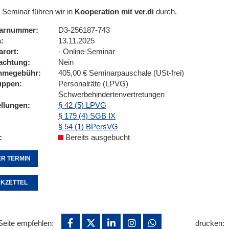
 Seminar führen wir in
Kooperation mit ver.di
durch.
arnummer
D3-256187-743
n
13.11.2025
arort
- Online-Seminar
achtung
Nein
ahmegebühr
405,00 € Seminarpauschale (USt-frei)
uppen
Personalräte (LPVG)
Schwerbehindertenvertretungen
ellungen
§ 42 (5) LPVG
§ 179 (4) SGB IX
§ 54 (1) BPersVG
Bereits ausgebucht
R TERMIN
KZETTEL
Seite empfehlen:
drucken: