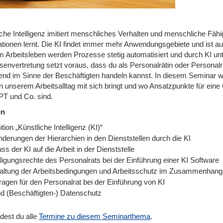
iche Intelligenz imitiert menschliches Verhalten und menschliche Fäh
ationen lernt. Die KI findet immer mehr Anwendungsgebiete und ist a
m Arbeitsleben werden Prozesse stetig automatisiert und durch KI unt
senvertretung setzt voraus, dass du als Personalrätin oder Personalr
tend im Sinne der Beschäftigten handeln kannst. In diesem Seminar w
 in unserem Arbeitsalltag mit sich bringt und wo Ansatzpunkte für ei
T und Co. sind.
en
ition „Künstliche Intelligenz (KI)“
nderungen der Hierarchien in den Dienststellen durch die KI
uss der KI auf die Arbeit in der Dienststelle
ligungsrechte des Personalrats bei der Einführung einer KI Software
altung der Arbeitsbedingungen und Arbeitsschutz im Zusammenhang 
ragen für den Personalrat bei der Einführung von KI
nd (Beschäftigten-) Datenschutz
ndest du alle
Termine zu diesem Seminarthema
.