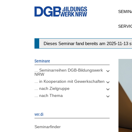
Direkt
SEMIN
zum
Inhalt
SERVI
Statusmeldung
Dieses Seminar fand bereits am 2025-11-13 st
Seminare
... Seminarreihen DGB-Bildungswerk
NRW
... in Kooperation mit Gewerkschaften
... nach Zielgruppe
... nach Thema
ver.di
Seminarfinder