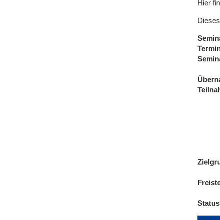
Hier fi
Dieses
Semin
Termi
Semin
Übern
Teiln
Zielgr
Freist
Status