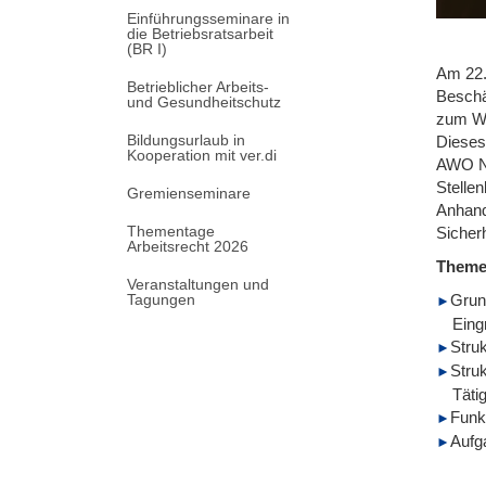
Einführungsseminare in
die Betriebsratsarbeit
(BR I)
Am 22.1
Betrieblicher Arbeits-
Beschä
und Gesundheitschutz
zum Wo
Bildungsurlaub in
Dieses
Kooperation mit ver.di
AWO NR
Stelle
Gremienseminare
Anhand
Thementage
Sicherh
Arbeitsrecht 2026
Them
Veranstaltungen und
Tagungen
Grun
Eing
Stru
Stru
Täti
Funk
Aufg