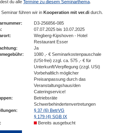
ndest du alle
Termine zu diesem Seminarthema
.
 Seminar führen wir in
Kooperation mit ver.di
durch.
arnummer
D3-256856-085
n
07.07.2025 bis 10.07.2025
arort
Wegberg-Kipshoven - Hotel
Restaurant Esser
achtung
Ja
ahmegebühr
1080 ,- € Seminarkostenpauschale
(USt-frei) zzgl. ca. 575 ,- € für
Unterkunft/Verpflegung (zzgl. USt)
Vorbehaltlich möglicher
Preisanpassung durch das
Veranstaltungshaus/den
Cateringservice!
uppen
Betriebsräte
Schwerbehindertenvertretungen
ellungen
§ 37 (6) BetrVG
§ 179 (4) SGB IX
Bereits ausgebucht