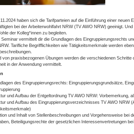
1.2024 haben sich die Tarifparteien auf die Einführung einer neuen E
ftigten bei der Arbeiterwohlfahrt NRW (TV AWO NRW) geeinigt. Und de
hle der Kolleg*innen zu begleiten.
 Seminar vermittelt dir die Grundlagen des Eingruppierungsrechts u
W. Tarifliche Begrifflichkeiten wie Tätigkeitsmerkmale werden ebens
nbeschreibungen.
 von praxisbezogenen Übungen werden die verschiedenen Schritte de
eit in der Anwendung vermittelt.
en
dlagen des Eingruppierungsrechts: Eingruppierungsgrundsätze, Eingru
ruppierung
ktur und Aufbau der Entgeltordnung TV AWO NRW: Vorbemerkung, all
ktur und Aufbau des Eingruppierungsverzeichnisses TV AWO NRW (
gkeitsmerkmale)
tion und Inhalt von Stellenbeschreibungen und Vorgehensweise bei d
aben, Beteiligungsrechte der gesetzlichen Interessenvertretungen b