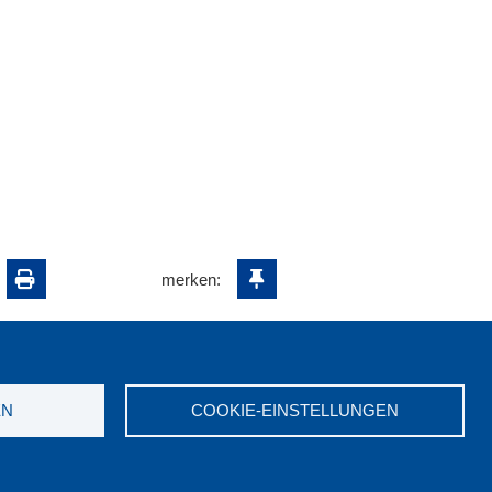
merken:
EN
COOKIE-EINSTELLUNGEN
ungswerk NRW e.V. © 2026
7523-0
|
E-Mail