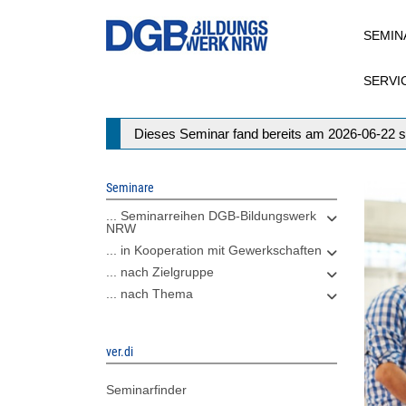
Direkt
SEMIN
zum
Inhalt
SERVI
Statusmeldung
Dieses Seminar fand bereits am 2026-06-22 s
Seminare
... Seminarreihen DGB-Bildungswerk
NRW
... in Kooperation mit Gewerkschaften
... nach Zielgruppe
... nach Thema
ver.di
Seminarfinder