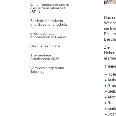
Einführungsseminare in
die Betriebsratsarbeit
(BR I)
Das er
Betrieblicher Arbeits-
Welche
und Gesundheitschutz
die Be
Bildungsurlaub in
Fristen
Kooperation mit ver.di
Beschä
Gremienseminare
Ziel
Neben 
Thementage
erarbei
Arbeitsrecht 2026
Them
Veranstaltungen und
Tagungen
Roll
Aufb
Grun
Stel
Allg
Recht
Einf
Über