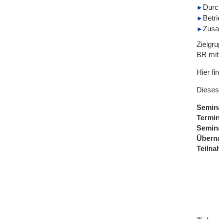
Durc
Betr
Zusa
Zielgr
BR mit
Hier fi
Dieses
Semin
Termi
Semin
Übern
Teiln