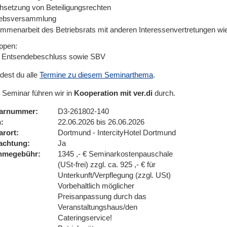
hsetzung von Beteiligungsrechten
iebsversammlung
mmenarbeit des Betriebsrats mit anderen Interessenvertretungen wi
uppen:
 Entsendebeschluss sowie SBV
ndest du alle
Termine zu diesem Seminarthema
.
 Seminar führen wir in
Kooperation mit ver.di
durch.
arnummer
D3-261802-140
n
22.06.2026 bis 26.06.2026
arort
Dortmund - IntercityHotel Dortmund
achtung
Ja
ahmegebühr
1345 ,- € Seminarkostenpauschale
(USt-frei) zzgl. ca. 925 ,- € für
Unterkunft/Verpflegung (zzgl. USt)
Vorbehaltlich möglicher
Preisanpassung durch das
Veranstaltungshaus/den
Cateringservice!