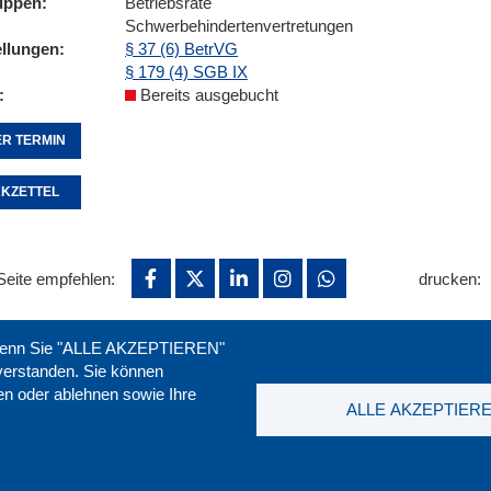
uppen
Betriebsräte
Schwerbehindertenvertretungen
ellungen
§ 37 (6) BetrVG
§ 179 (4) SGB IX
Bereits ausgebucht
R TERMIN
KZETTEL
Seite empfehlen:
drucken:
. Wenn Sie "ALLE AKZEPTIEREN"
nverstanden. Sie können
ren oder ablehnen sowie Ihre
ALLE AKZEPTIER
t
|
Downloads
|
Newsletter
|
Jobs
|
FAQ
DGB-Bild
ssum
|
Datenschutz
|
AGB
|
Widerruf
T. 0211 1