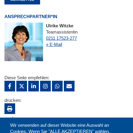
ANSPRECHPARTNER*IN
Ulrike Witzke
Teamassistentin
0211 17523-277
» E-Mail
Diese Seite empfehlen:
drucken:
merken:
Wir verwenden auf dieser Website eine Auswahl an
Cookies. Wenn Sie "ALLE AKZEPTIEREN" wählen,