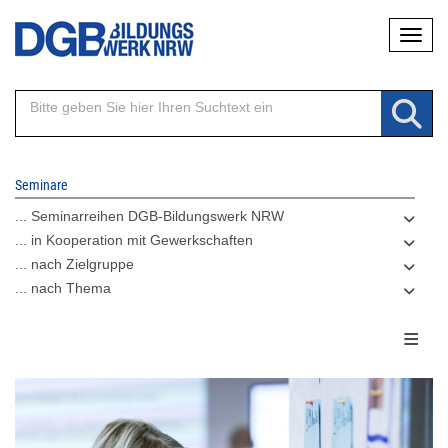
Direkt
Naviga
zum
Inhalt
Seminare
... Seminarreihen DGB-Bildungswerk NRW
... in Kooperation mit Gewerkschaften
... nach Zielgruppe
... nach Thema