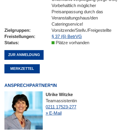
Vorbehaltlich möglicher
Preisanpassung durch das
Veranstaltungshaus/den
Cateringservice!
Zielgruppen
Vorsitzende/Stellv./Freigestellte
Freistellungen
§ 37 (6) BetrVG
Status
Plätze vorhanden
ZUR ANMELDUNG
MERKZETTEL
ANSPRECHPARTNER*IN
Ulrike Witzke
Teamassistentin
0211 17523-277
» E-Mail