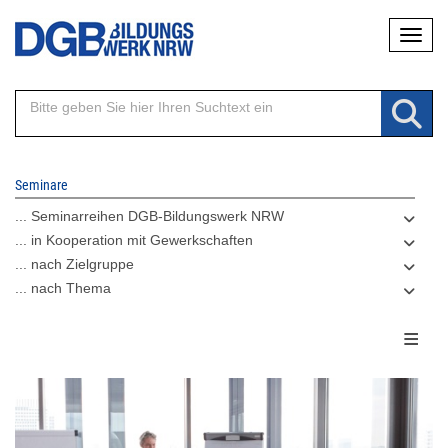
Direkt
Naviga
zum
Inhalt
Seminare
... Seminarreihen DGB-Bildungswerk NRW
... in Kooperation mit Gewerkschaften
... nach Zielgruppe
... nach Thema