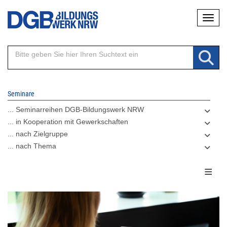
Direkt
Naviga
zum
Inhalt
Seminare
... Seminarreihen DGB-Bildungswerk NRW
... in Kooperation mit Gewerkschaften
... nach Zielgruppe
... nach Thema