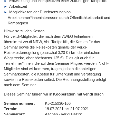
Entwicklung und Perspektiven einer zukünftigen Tarifpolitik
Arbeitszeit
Möglichkeiten der Durchsetzung von
Arbeitnehmer*inneninteressen durch Öffentlichkeitsarbeit und
Kampagnen
Hinweise zu den Kosten:
Für ver.di-Mitglieder, die nach dem AWbG teilnehmen,
übernimmt ver.di NRW, Abt. Tarifpolitik, die Kosten für das
Seminar sowie die Reisekosten gemäß der ver.di-
Reisekostenregelung (pauschal 0,20 € / km der einfachen
Wegstrecke, aber höchstens 125 €). Dies gilt auch für
Teilnehmer*innen, die auf dem Seminar Mitglied werden. Nicht-
Mitglieder sind willkommen, tragen jedoch die anteiligen
Seminarkosten, die Kosten für Unterkunft und Verpflegung
sowie ihre Reisekosten selbst. Die Rechnungsstellung erfolgt
nach dem Seminar.
Dieses Seminar führen wir in
Kooperation mit ver.di
durch.
Seminarnummer
K5-215936-166
Termin
19.07.2021 bis 21.07.2021
Seminarort
Aachen - ver.di Bezirk