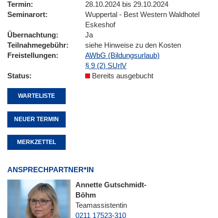
Termin
28.10.2024 bis 29.10.2024
Seminarort
Wuppertal - Best Western Waldhotel
Eskeshof
Übernachtung
Ja
Teilnahmegebühr
siehe Hinweise zu den Kosten
Freistellungen
AWbG (Bildungsurlaub)
§ 9 (2) SUrlV
Status
Bereits ausgebucht
WARTELISTE
NEUER TERMIN
MERKZETTEL
ANSPRECHPARTNER*IN
Annette Gutschmidt-
Böhm
Teamassistentin
0211 17523-310