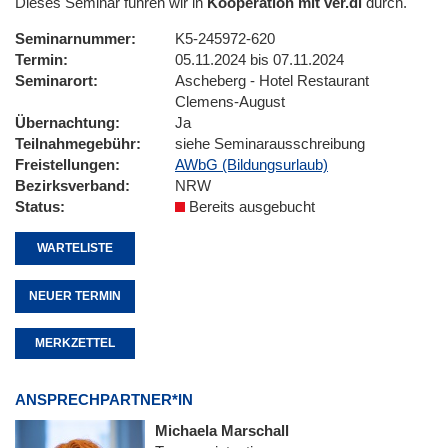
Dieses Seminar führen wir in
Kooperation mit ver.di
durch.
Seminarnummer
K5-245972-620
Termin
05.11.2024 bis 07.11.2024
Seminarort
Ascheberg - Hotel Restaurant
Clemens-August
Übernachtung
Ja
Teilnahmegebühr
siehe Seminarausschreibung
Freistellungen
AWbG (Bildungsurlaub)
Bezirksverband
NRW
Status
Bereits ausgebucht
WARTELISTE
NEUER TERMIN
MERKZETTEL
ANSPRECHPARTNER*IN
Michaela Marschall