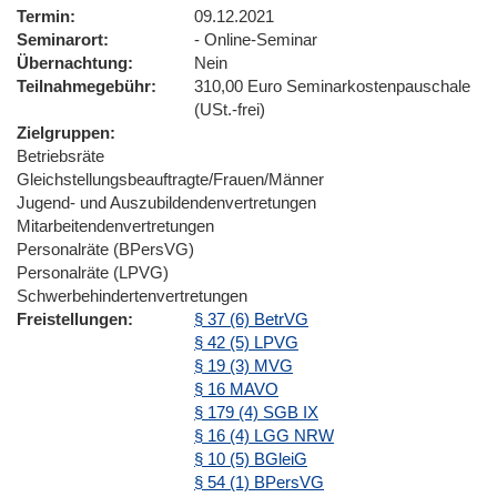
Termin
09.12.2021
Seminarort
- Online-Seminar
Übernachtung
Nein
Teilnahmegebühr
310,00 Euro Seminarkostenpauschale
(USt.-frei)
Zielgruppen
Betriebsräte
Gleichstellungsbeauftragte/Frauen/Männer
Jugend- und Auszubildendenvertretungen
Mitarbeitendenvertretungen
Personalräte (BPersVG)
Personalräte (LPVG)
Schwerbehindertenvertretungen
Freistellungen
§ 37 (6) BetrVG
§ 42 (5) LPVG
§ 19 (3) MVG
§ 16 MAVO
§ 179 (4) SGB IX
§ 16 (4) LGG NRW
§ 10 (5) BGleiG
§ 54 (1) BPersVG