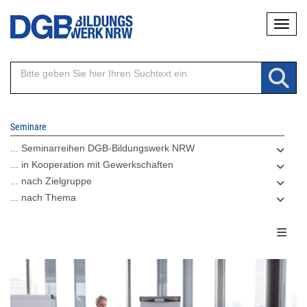
Direkt
Naviga
zum
Inhalt
Seminare
... Seminarreihen DGB-Bildungswerk NRW
... in Kooperation mit Gewerkschaften
... nach Zielgruppe
... nach Thema