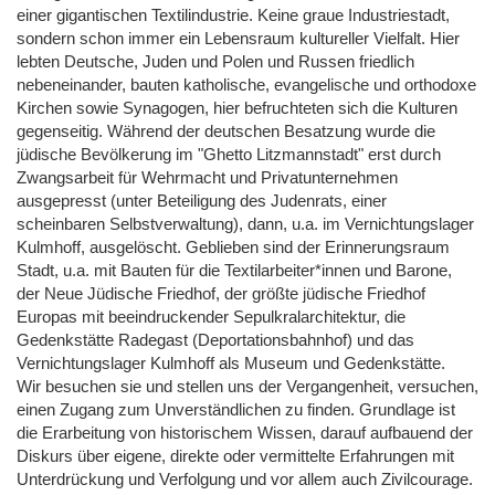
einer gigantischen Textilindustrie. Keine graue Industriestadt,
sondern schon immer ein Lebensraum kultureller Vielfalt. Hier
lebten Deutsche, Juden und Polen und Russen friedlich
nebeneinander, bauten katholische, evangelische und orthodoxe
Kirchen sowie Synagogen, hier befruchteten sich die Kulturen
gegenseitig. Während der deutschen Besatzung wurde die
jüdische Bevölkerung im "Ghetto Litzmannstadt" erst durch
Zwangsarbeit für Wehrmacht und Privatunternehmen
ausgepresst (unter Beteiligung des Judenrats, einer
scheinbaren Selbstverwaltung), dann, u.a. im Vernichtungslager
Kulmhoff, ausgelöscht. Geblieben sind der Erinnerungsraum
Stadt, u.a. mit Bauten für die Textilarbeiter*innen und Barone,
der Neue Jüdische Friedhof, der größte jüdische Friedhof
Europas mit beeindruckender Sepulkralarchitektur, die
Gedenkstätte Radegast (Deportationsbahnhof) und das
Vernichtungslager Kulmhoff als Museum und Gedenkstätte.
Wir besuchen sie und stellen uns der Vergangenheit, versuchen,
einen Zugang zum Unverständlichen zu finden. Grundlage ist
die Erarbeitung von historischem Wissen, darauf aufbauend der
Diskurs über eigene, direkte oder vermittelte Erfahrungen mit
Unterdrückung und Verfolgung und vor allem auch Zivilcourage.