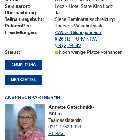
Seminarort
Lodz - Hotel Stare Kino Lodz
Übernachtung
Ja
Teilnahmegebühr
Siehe Seminarausschreibung
Referent*in
Thorsten Waschulewski
Freistellungen
AWbG (Bildungsurlaub)
§ 26 (1) FrUrlV NRW
§ 9 (2) SUrlV
Status
Noch wenige Plätze vorhanden
ANMELDUNG
MERKZETTEL
ANSPRECHPARTNER*IN
Annette Gutschmidt-
Böhm
Teamassistentin
0211 17523-310
» E-Mail