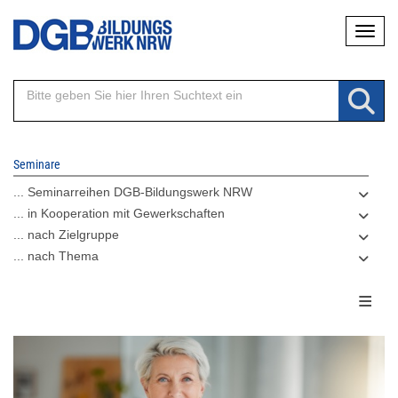
Direkt
Naviga
zum
Inhalt
Seminare
... Seminarreihen DGB-Bildungswerk NRW
... in Kooperation mit Gewerkschaften
... nach Zielgruppe
... nach Thema