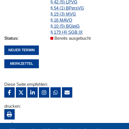
§ 42 (5) LPVG
§ 54 (1) BPersVG
§ 19 (3) MVG
§ 16 MAVO
§ 10 (5) BGleiG
§ 179 (4) SGB IX
Status
Bereits ausgebucht
NEUER TERMIN
MERKZETTEL
Diese Seite empfehlen:
drucken:
merken: