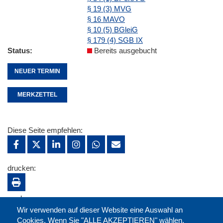
§ 19 (3) MVG
§ 16 MAVO
§ 10 (5) BGleiG
§ 179 (4) SGB IX
Status
Bereits ausgebucht
NEUER TERMIN
MERKZETTEL
Diese Seite empfehlen:
drucken:
merken:
Wir verwenden auf dieser Website eine Auswahl an
Cookies. Wenn Sie "ALLE AKZEPTIEREN" wählen,