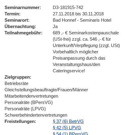
Seminarnummer
D3-181915-742
Termin
27.11.2018 bis 30.11.2018
Seminarort
Bad Honnef - Seminaris Hotel
Übernachtung
Ja
Teilnahmegebühr
689 ,- € Seminarkostenpauschale
(USt-frei) zzgl. ca. 546 ,- € für
Unterkunft/Verpflegung (zzgl. USt)
Vorbehaltlich möglicher
Preisanpassung durch das
Veranstaltungshaus/den
Cateringservice!
Zielgruppen
Betriebsräte
Gleichstellungsbeauftragte/Frauen/Männer
Mitarbeitendenvertretungen
Personalräte (BPersVG)
Personalräte (LPVG)
Schwerbehindertenvertretungen
Freistellungen
§ 37 (6) BetrVG
§ 42 (5) LPVG
§ 54 (1) BPersVG