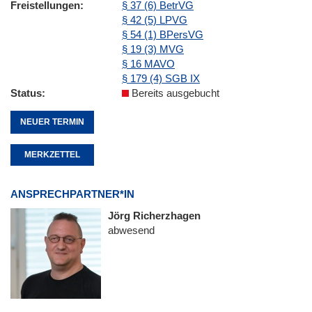
Freistellungen
§ 37 (6) BetrVG
§ 42 (5) LPVG
§ 54 (1) BPersVG
§ 19 (3) MVG
§ 16 MAVO
§ 179 (4) SGB IX
Status
Bereits ausgebucht
NEUER TERMIN
MERKZETTEL
ANSPRECHPARTNER*IN
Jörg Richerzhagen
abwesend