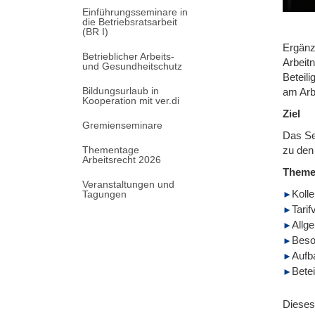
Einführungsseminare in
die Betriebsratsarbeit
(BR I)
Ergänz
Betrieblicher Arbeits-
Arbeit
und Gesundheitschutz
Beteil
Bildungsurlaub in
am Arb
Kooperation mit ver.di
Ziel
Gremienseminare
Das Se
Thementage
zu den
Arbeitsrecht 2026
Them
Veranstaltungen und
Koll
Tagungen
Tari
Allg
Beso
Aufb
Bete
Dieses