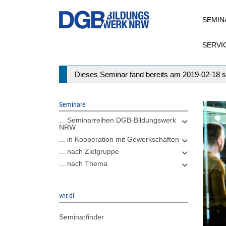
Direkt
SEMIN
zum
Inhalt
SERVI
Statusmeldung
Dieses Seminar fand bereits am 2019-02-18 s
Seminare
... Seminarreihen DGB-Bildungswerk
NRW
... in Kooperation mit Gewerkschaften
... nach Zielgruppe
... nach Thema
ver.di
Seminarfinder