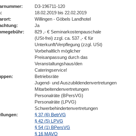
arnummer
D3-196711-120
n
18.02.2019 bis 22.02.2019
arort
Willingen - Göbels Landhotel
achtung
Ja
ahmegebühr
829 ,- € Seminarkostenpauschale
(USt-frei) zzgl. ca. 537 ,- € für
Unterkunft/Verpflegung (zzgl. USt)
Vorbehaltlich möglicher
Preisanpassung durch das
Veranstaltungshaus/den
Cateringservice!
uppen
Betriebsräte
Jugend- und Auszubildendenvertretungen
Mitarbeitendenvertretungen
Personalräte (BPersVG)
Personalräte (LPVG)
Schwerbehindertenvertretungen
ellungen
§ 37 (6) BetrVG
§ 42 (5) LPVG
§ 54 (1) BPersVG
§ 16 MAVO