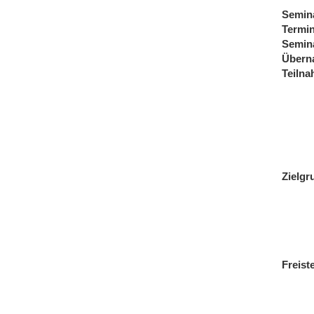
Semin
Termi
Semin
Übern
Teiln
Zielgr
Freist