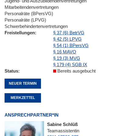
Jugend- und Auszubildendenvertretungen
Mitarbeitendenvertretungen
Personalräte (BPersVG)
Personalräte (LPVG)
Schwerbehindertenvertretungen
Freistellungen
§ 37 (6) BetrVG
§ 42 (5) LPVG
§ 54 (1) BPersVG
§ 16 MAVO
§ 19 (3) MVG
§ 179 (4) SGB IX
Status
Bereits ausgebucht
NEUER TERMIN
MERKZETTEL
ANSPRECHPARTNER*IN
Sabine Schlüß
Teamassistentin