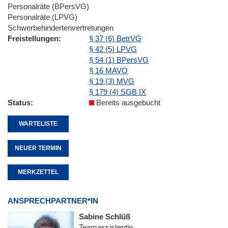
Personalräte (BPersVG)
Personalräte (LPVG)
Schwerbehindertenvertretungen
Freistellungen
§ 37 (6) BetrVG
§ 42 (5) LPVG
§ 54 (1) BPersVG
§ 16 MAVO
§ 19 (3) MVG
§ 179 (4) SGB IX
Status
Bereits ausgebucht
WARTELISTE
NEUER TERMIN
MERKZETTEL
ANSPRECHPARTNER*IN
Sabine Schlüß
Teamassistentin